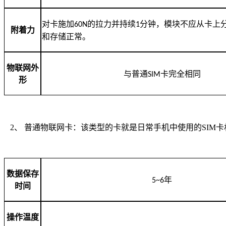
对卡施加
60N
的拉力并持续
1
分钟，模块不应从卡上
附着力
和存储正常。
物联网外
与普通
SIM
卡完全相同
形
2
、
普通物联网卡：该类型的卡就是日常手机中使用的
SIM
卡
数据保存
5~6
年
时间
操作温度