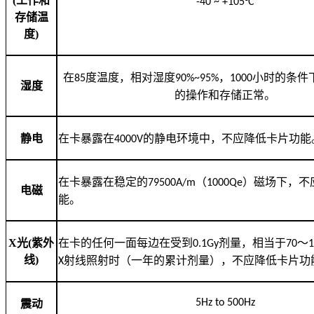
(
工作和
-40 ~ +105°C
存储温
度
)
在
85
度温度，相对湿度
90%~95%
，
1000
小时的条件
湿度
的操作和存储正常。
静电
在卡暴露在
4000V
的静电环境中，不应降低卡片功能
在卡暴露在稳定的
79500A/m
（
1000Qe
）磁场下，不
电磁
能。
X
光
(
紫外
在卡的任何一面每边在受到
0.1Gy
剂量，相当于
70
～
线
)
X
射线照射时（一年的累计剂量），不应降低卡片功
5Hz to 500Hz
震动