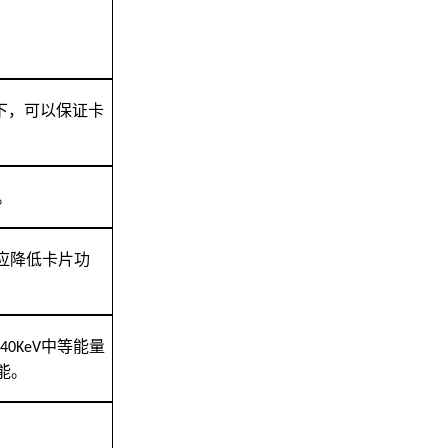
下，可以保证卡
。
应降低卡片功
140KeV
中等能量
能。